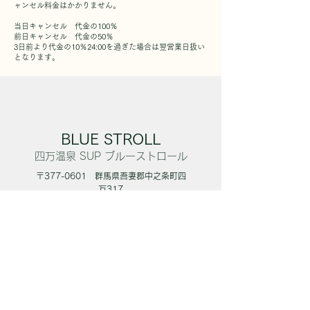
ャンセル料金はかかりません。
当日キャンセル 代金の100％
前日キャンセル 代金の50％
3日前より代金の10％24:00を過ぎた場合は翌営業日扱い
となります。
BLUE STROLL
四万温泉 SUP
​ブルーストロール
〒377-0601
​ 群馬県吾妻郡中之条町四
万317
​TEL
090-3685-1021
​インボイス対応 登録番号
T4810746123968
​
​クレジット決済対応
ホーム
SUP
​四万湖