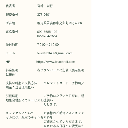
代表者 宮崎 崇行
郵便番号 377-0601
所在地 群馬県吾妻郡中之条町四万4366
電話番号 090-3685-1021
0279-64-2554
受付時間 7：00～21：00
メール bluestroll40k@gmail.com
HP https://www.bluestroll.com
料金価格 各プランページに記載（表示価格
は税込）
​支払い時期と支払方法
クレジットカード：予約時／
現金：当日現地払い
引渡時期 ご予約いただいた日時に、現
地集合場所にてサービスを提供い
たします。
キャンセルについて ​ お客様のご都合によるキャン
セルには、規定のキャンセル料を
ご請求させていただきます。
空きのある日程への変更はキ