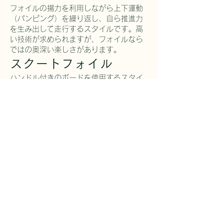
フォイルの揚力を利用しながら上下運動
（パンピング）を繰り返し、自ら推進力
を生み出して走行するスタイルです。高
い技術が求められますが、フォイルなら
ではの奥深い楽しさがあります。
スクートフォイル
ハンドル付きのボードを使用するスタイ
ルです。バランスを取りやすく、初心者
でもフォイルの浮遊感や操作感を体験し
やすいことから注目されています。
ハイドロフォイルの魅力は、水面から浮
き上がり、波や水面の抵抗を受けにくく
なることで得られる独特の浮遊感です。
風を利用するもの、波を利用するもの、
モーターで走るものなど、その楽しみ方
はさまざま。共通しているのは、まるで
空を飛ぶような新感覚のライディングを
体験できることです。
ぜひハイドロフォイルの世界に触れ、そ
の魅力を体感してみてください。